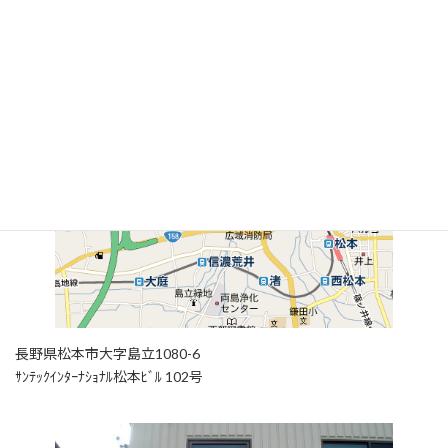
長野県松本市大字島立1080-6
ｻﾝﾃｯｸｲﾝﾀｰﾅｼｮﾅﾙ松本ﾋﾞﾙ 102号